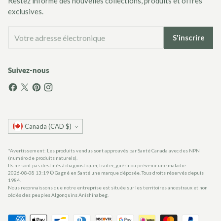
Restez informé des nouvelles collections, produits et offres
exclusives.
Votre
S'inscrire
adresse
électronique
Suivez-nous
Monnaie
Canada (CAD $)
*Avertissement: Les produits vendus sont approuvés par Santé Canada avec des NPN
(numéro de produits naturels).
Ils ne sont pas destinés à diagnostiquer, traiter, guérir ou prévenir une maladie.
2026-08-08 13:19 ©
Gagné en Santé
une marque déposée. Tous droits réservés depuis
1984.
Nous reconnaissons que notre entreprise est située sur les territoires ancestraux et non
cédés des peuples Algonquins Anishinabeg.