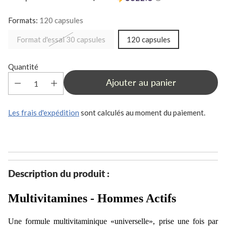
habituel
Formats:
120 capsules
Format d'essai 30 capsules
120 capsules
Quantité
Ajouter au panier
Les frais d'expédition
sont calculés au moment du paiement.
Ajouter
un
produit
à
Description du produit :
votre
panier
Multivitamines - Hommes Actifs
Une formule multivitaminique «universelle», prise une fois par