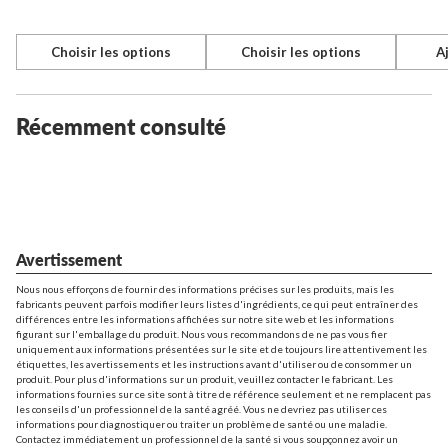
Choisir les options
Choisir les options
A
Quantité
Quantité
Quantit
Récemment consulté
Avertissement
Nous nous efforçons de fournir des informations précises sur les produits, mais les
fabricants peuvent parfois modifier leurs listes d'ingrédients, ce qui peut entraîner des
différences entre les informations affichées sur notre site web et les informations
figurant sur l'emballage du produit. Nous vous recommandons de ne pas vous fier
uniquement aux informations présentées sur le site et de toujours lire attentivement les
étiquettes, les avertissements et les instructions avant d'utiliser ou de consommer un
produit. Pour plus d'informations sur un produit, veuillez contacter le fabricant. Les
informations fournies sur ce site sont à titre de référence seulement et ne remplacent pas
les conseils d'un professionnel de la santé agréé. Vous ne devriez pas utiliser ces
informations pour diagnostiquer ou traiter un problème de santé ou une maladie.
Contactez immédiatement un professionnel de la santé si vous soupçonnez avoir un