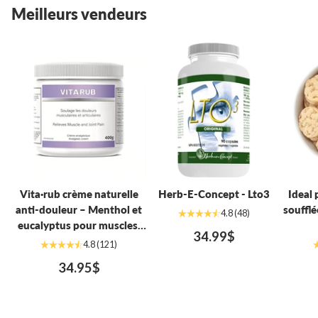
Meilleurs vendeurs
Vita·rub crème naturelle
Herb-E-Concept - Lto3
Ideal 
anti-douleur – Menthol et
souffl
4.8
(48)
eucalyptus pour muscles,
34.99$
dos et arthrite (400g)
4.8
(121)
34.95$