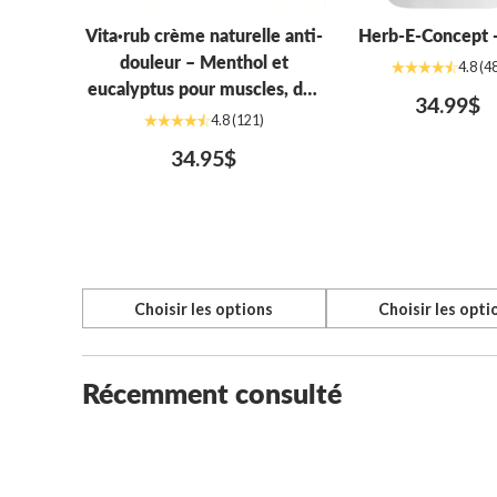
Vita·rub crème naturelle anti-
Herb-E-Concept -
douleur – Menthol et
4.8
(4
eucalyptus pour muscles, dos
34.99$
et arthrite (400g)
4.8
(121)
34.95$
Choisir les options
Choisir les opti
Quantité
Quantité
Récemment consulté