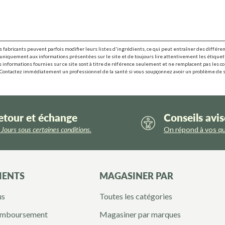
s fabricants peuvent parfois modifier leurs listes d'ingrédients, ce qui peut entraîner des différe
uniquement aux informations présentées sur le site et de toujours lire attentivement les étiquett
Les informations fournies sur ce site sont à titre de référence seulement et ne remplacent pas les c
 Contactez immédiatement un professionnel de la santé si vous soupçonnez avoir un problème de 
etour et échange
Conseils avis
Jours sous certaines conditions.
On répond à vos q
IENTS
MAGASINER PAR
us
Toutes les catégories
remboursement
Magasiner par marques