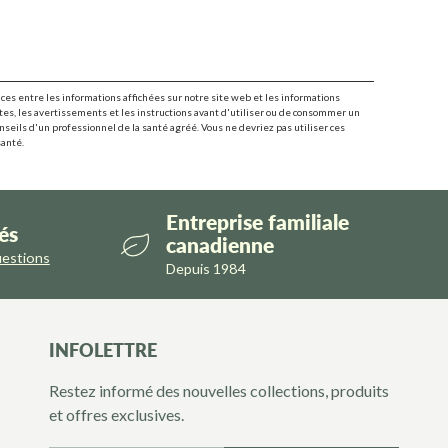
nces entre les informations affichées sur notre site web et les informations
es, les avertissements et les instructions avant d'utiliser ou de consommer un
onseils d'un professionnel de la santé agréé. Vous ne devriez pas utiliser ces
santé.
Entreprise familiale
és
canadienne
uestions
Depuis 1984
INFOLETTRE
Restez informé des nouvelles collections, produits
et offres exclusives.