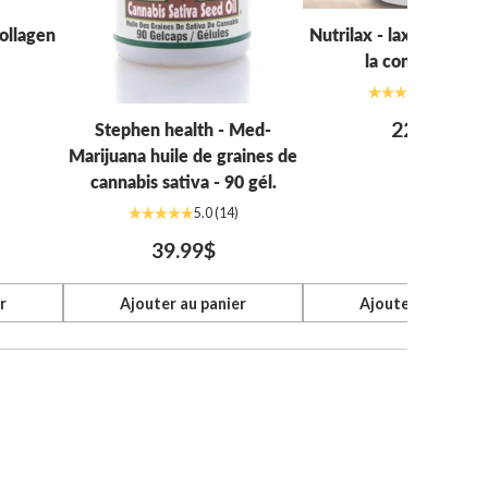
ollagen
Nutrilax - laxatif doux
la constipation
4.7
(48)
22.99$
Stephen health - Med-
Marijuana huile de graines de
cannabis sativa - 90 gél.
5.0
(14)
39.99$
r
Ajouter au panier
Ajouter au panier
Quantité
Quantité