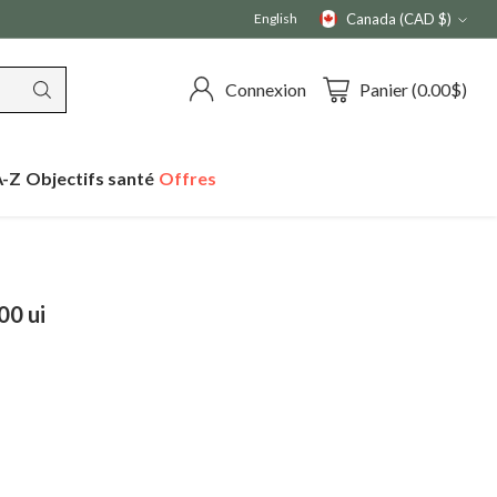
English
Canada (CAD $)
Monnaie
Connexion
Panier (0.00$)
A-Z
Objectifs santé
Offres
00 ui