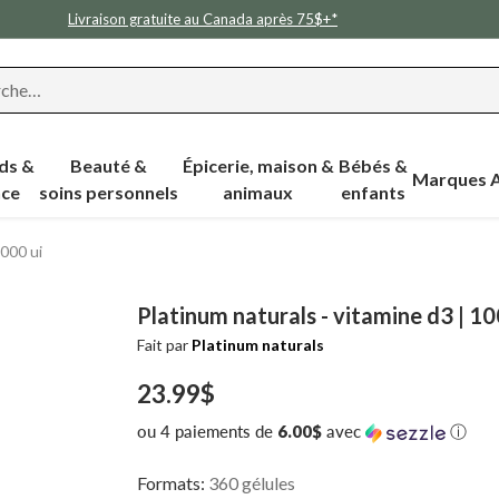
Livraison gratuite au Canada après 75$+*
rche…
ds &
Beauté &
Épicerie, maison &
Bébés &
Marques 
ce
soins personnels
animaux
enfants
1000 ui
Platinum naturals - vitamine d3 | 10
Fait par
Platinum naturals
23.99$
Prix
ou 4 paiements de
6.00$
avec
ⓘ
habituel
Formats:
360 gélules