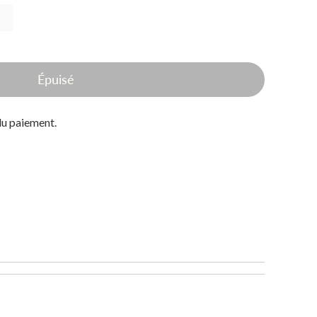
s
Épuisé
du paiement.