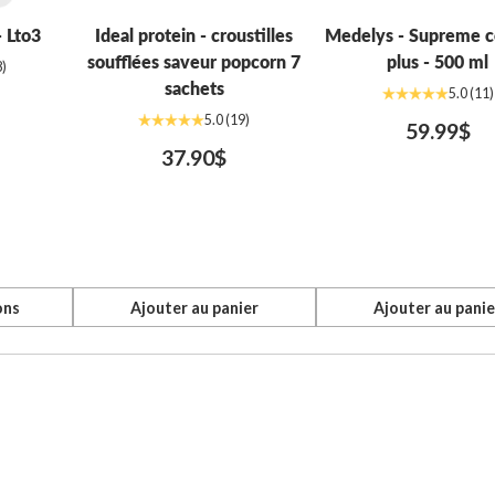
 Lto3
Ideal protein - croustilles
Medelys - Supreme c
soufflées saveur popcorn 7
plus - 500 ml
8)
sachets
5.0
(11)
5.0
(19)
59.99$
37.90$
ons
Ajouter au panier
Ajouter au panie
Quantité
Quantité