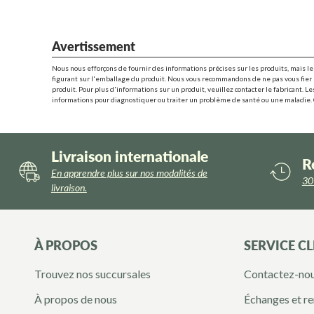
Avertissement
Nous nous efforçons de fournir des informations précises sur les produits, mais le
figurant sur l'emballage du produit. Nous vous recommandons de ne pas vous fier 
produit. Pour plus d'informations sur un produit, veuillez contacter le fabricant. 
informations pour diagnostiquer ou traiter un problème de santé ou une maladie.
Livraison internationale
R
En apprendre plus sur nos modalités de
30 
livraison.
À PROPOS
SERVICE CL
Trouvez nos succursales
Contactez-no
À propos de nous
Échanges et 